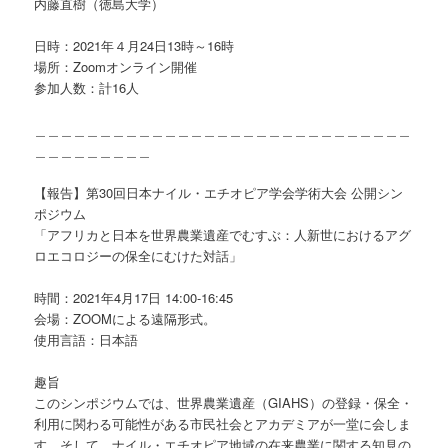
内藤直樹（徳島大学）
日時：2021年４月24日13時～16時
場所：Zoomオンライン開催
参加人数：計16人
＿＿＿＿＿＿＿＿＿＿＿＿＿＿＿＿＿＿＿＿＿＿＿＿＿＿＿＿＿
＿＿＿＿＿＿＿＿＿
【報告】第30回日本ナイル・エチオピア学会学術大会 公開シン
ポジウム
「アフリカと日本を世界農業遺産でむすぶ：人新世におけるアグ
ロエコロジーの保全にむけた対話」
時間：2021年4月17日 14:00-16:45
会場：ZOOMによる遠隔形式。
使用言語：日本語
趣旨
このシンポジウムでは、世界農業遺産（GIAHS）の登録・保全・
利用に関わる可能性がある市民社会とアカデミアが一堂に会しま
す。そして、ナイル・エチオピア地域の在来農業に関する知見の