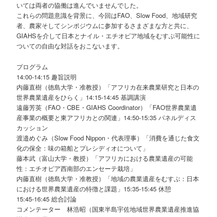
いては両者の協働は進んでいませんでした。
これらの問題意識を背景に、今回はFAO、Slow Food、地域研究
者、農家そしてシンポジウムに参加するさまざまな方と共に、
GIAHSを介して日本とナイル・エチオピア地域をむすぶ可能性に
ついての自由な対話をおこないます。
プログラム
14:00-14:15 趣旨説明
内藤直樹（徳島大学・准教授）「アフリカ在来農業研究と日本の
世界農業遺産をひらく」14:15-14:45 基調講演
遠藤芳英（FAO・CBE・GIAHS Coordinator）「FAO世界農業遺
産事業の概要と東アフリカとの関連」14:50-15:35 パネルディス
カッション
渡邉めぐみ（Slow Food Nippon・代表理事）「消費を通じた食文
化の保全：味の箱船とプレシディオについて」
藤本武（富山大学・教授）「アフリカにおける農業遺産の可能
性：エチオピア西南部のエンセーテ栽培」
内藤直樹（徳島大学・准教授）「地域の農業遺産をむすぶ：日本
における世界農業遺産の特徴と課題」15:35-15:45 休憩
15:45-16:45 総合討論
コメンテーター 林浩昭（国東半島宇佐地域世界農業遺産推進協