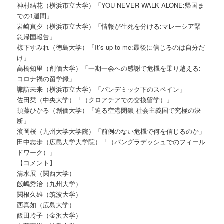
神村結花（横浜市立大学）「YOU NEVER WALK ALONE:帰国ま
での1週間」
岩崎真夕（横浜市立大学）「情報が生死を分ける:マレーシア緊
急帰国報告」
椋下すみれ（徳島大学）「It’s up to me:最後に信じるのは自分だ
け」
高橋知里（創価大学）「一期一会への感謝で危機を乗り越える:
コロナ禍の留学録」
諏訪未来（横浜市立大学）「パンデミック下のスペイン」
佐田栞（中央大学）「（クロアチアでの交換留学）」
須藤ひかる（創価大学）「迫る空港閉鎖 社会主義国で究極の決
断」
濱岡桜（九州大学大学院）「前例のない危機で何を信じるのか」
田中志歩（広島大学大学院）「（バングラデッシュでのフィール
ドワーク）」
【コメント】
清水展（関西大学）
飯嶋秀治（九州大学）
関根久雄（筑波大学）
西真如（広島大学）
飯田玲子（金沢大学）