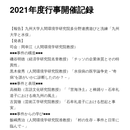
ー
2021年度行事開催記録
【報告】九州大学人間環境学研究院多分野連携遊びと洗練「九州
大学と水俣」
【発表】
司会：岡幸江（人間環境学研究院教授）
■■■事件の構造■■■
磯谷明徳（経済学研究院名誉教授）「チッソの企業体質とその特
異性」
黒木俊秀（人間環境学研究院教授）「水俣病の医学論争史－”奇
病”を誰がいかに診断したのか？－」
■■■事件と表現■■■
高橋勤（言語文化研究院教授）「『苦海浄土』と棒踊り－石牟礼
道子における南九州の風土」
古賀徹（芸術工学研究院教授）「石牟礼道子における想起と事
実」
■■■事件からの学び■■■
飯嶋秀治（人間環境学研究院准教授）「村の生存－事件と日常に
臨んで－」