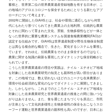
蓄積と、世界第二位の世界農業遺産登録地数を有する日本が、こ
の地域のアグロエコロジーを保全するためにとりうる新たなアプ
ローチについて考えます。
2002年に開始したGIAHSとは、社会や環境に適応しながら何世
代にもわたり形づくられてきた農業上の土地利用、伝統的な農業
とそれに関わって育まれた文化、景観、生物多様性などが一体と
なった世界的に重要な農業システムを国連食糧農業機関(FAO)が
認定する仕組みです。GIAHSは世界遺産制度や野生生物保全制度
とは異なる複合的な概念で、生きた、変化するシステムを重視し
ています。それゆえ、伝統農業をそのまま保全するのではなく、
農業に関する知識の刷新を重視したダイナミックな保全戦略がと
られています。
こうした世界農業遺産の理念や実践は、ナイル・エチオピア地域
を対象にした在来農業研究の知見とも親和性が高い部分がありま
す。この地域では、数え切れないほどのユニークな在来農業が、
環境や社会経済的な変化のなかでダイナミックに展開してきまし
た。しかしながら、これまでのところナイル・エチオピア地域を
対象にした在来農業研究と世界農業遺産の推進との間に強いつな
がりはありません。また、食を通じたまちづくりを原点に、市民
が主体となって文化的多様性と生物多様性の保全をおこなうスロ
ーフード運動と世界農業遺産の親和性も高いのですが、日本にお