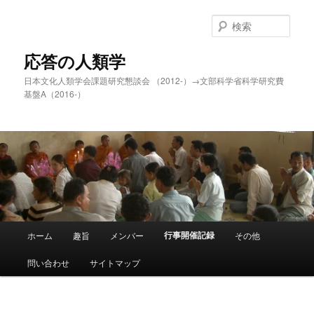
メ
イ
検
ン
索
コ
応答の人類学
ン
日本文化人類学会課題研究懇談会 （2012-）→文部科学省科学研究費
テ
基盤A（2016-）
ン
ツ
へ
移
動
メ
行事開催記録
ホーム
趣旨
メンバー
その他
イ
ン
問い合わせ
サイトマップ
メ
ニ
ュ