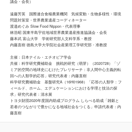
議会・会長）
遠藤芳英 国際連合食糧農業機関 気候変動・生物多様性・環境
問題対策室・世界農業遺産コーディネーター
渡邉めぐみ Slow Food Nippon・代表理事
林浩昭 国東半島宇佐地域世界農業遺産推進協議会・会長
藤本武 富山大学 学術研究部人文科学系・教授
内藤直樹 徳島大学大学院社会産業理工学研究部・准教授
主催：日本ナイル・エチオピア学会
共催：科学研究費補助金 挑戦的研究（萌芽）（2020728）「ゾ
ミア的空間の地球史にむけたプレリサーチ：非人間中心主義的転
回への人類学的応答」研究代表者：内藤直樹
科学研究費補助金 基盤研究A（16H01968）「応答の人類学：フ
ィールド、ホーム、エデュケーションにおける学理と技法の探
求」研究代表者：清水展
トヨタ財団2020年度国内助成プログラム しらべる助成「雑穀と
若者のつながりで豊かになる地域社会をつくる」申請代表者：内
藤直樹