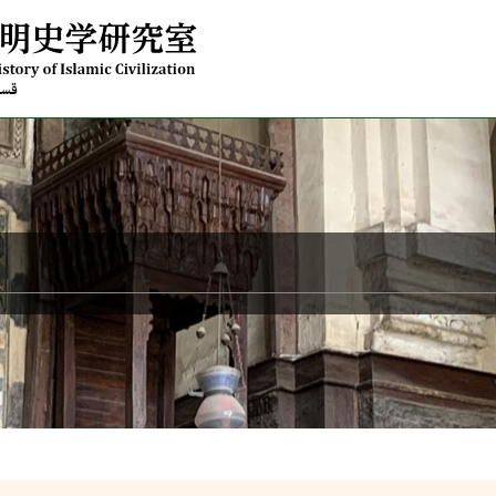
ついて
大学院入学希望者へ
内
メッセージ
らのメセージ
修士課程の入学試験について
史
の行事
修了後の進路