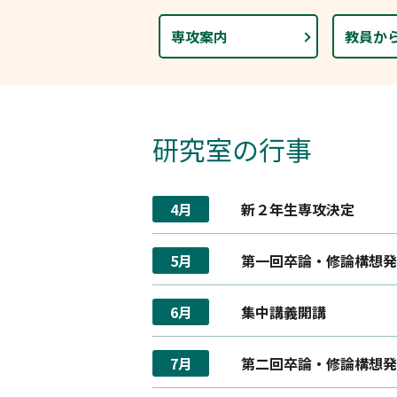
専攻案内
教員か
研究室の行事
4月
新２年生専攻決定
5月
第一回卒論・修論構想発
6月
集中講義開講
7月
第二回卒論・修論構想発