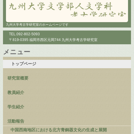
九州大学考古学研究室のホームページです
TEL.
092-802-5093
〒819-0395 福岡市西区元岡744 九州大学考古学研究室
メニュー
コ
トップページ
ン
テ
研究室概要
ン
ツ
へ
教員紹介
ス
キ
学生紹介
ッ
プ
活動報告
中国西南地区における北方青銅器文化の生成と展開