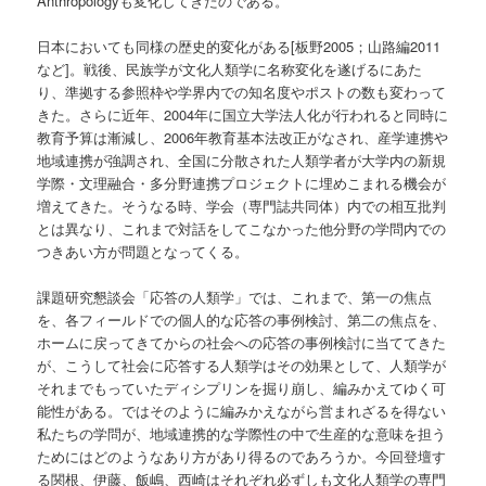
Anthropologyも変化してきたのである。
日本においても同様の歴史的変化がある[板野2005；山路編2011
など]。戦後、民族学が文化人類学に名称変化を遂げるにあた
り、準拠する参照枠や学界内での知名度やポストの数も変わって
きた。さらに近年、2004年に国立大学法人化が行われると同時に
教育予算は漸減し、2006年教育基本法改正がなされ、産学連携や
地域連携が強調され、全国に分散された人類学者が大学内の新規
学際・文理融合・多分野連携プロジェクトに埋めこまれる機会が
増えてきた。そうなる時、学会（専門誌共同体）内での相互批判
とは異なり、これまで対話をしてこなかった他分野の学問内での
つきあい方が問題となってくる。
課題研究懇談会「応答の人類学」では、これまで、第一の焦点
を、各フィールドでの個人的な応答の事例検討、第二の焦点を、
ホームに戻ってきてからの社会への応答の事例検討に当ててきた
が、こうして社会に応答する人類学はその効果として、人類学が
それまでもっていたディシプリンを掘り崩し、編みかえてゆく可
能性がある。ではそのように編みかえながら営まれざるを得ない
私たちの学問が、地域連携的な学際性の中で生産的な意味を担う
ためにはどのようなあり方があり得るのであろうか。今回登壇す
る関根、伊藤、飯嶋、西崎はそれぞれ必ずしも文化人類学の専門