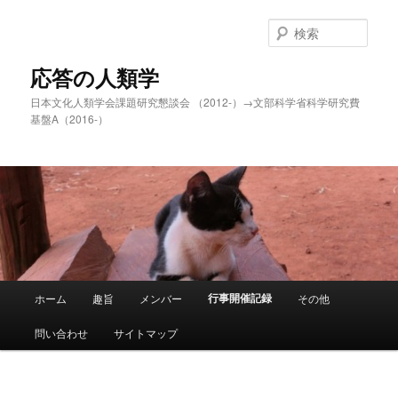
メ
イ
検
ン
索
コ
応答の人類学
ン
日本文化人類学会課題研究懇談会 （2012-）→文部科学省科学研究費
テ
基盤A（2016-）
ン
ツ
へ
移
動
メ
行事開催記録
ホーム
趣旨
メンバー
その他
イ
ン
問い合わせ
サイトマップ
メ
ニ
ュ