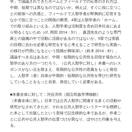
学」で議論されてきたホームとフィールドでの応答のされ方は、
中期、短期では異なるのではないか。例えば、すぐに役に立つこ
との留保への共感と、フィールドで人類学者が即興的に応答する
なかで役に立つことの関係の整理。4章は人類学者の「ホーム」
での取り組みといえる。人類学者は法制度を含め日本社会にあま
り明るくないため（cf. 岡田 2014：51）、森茂先生のような専門
家との協働の中で活動に活路があるのではないか。5章では実践
の目標に合わせ必要な研究をすると考えることで研究から実践へ
の移行が円滑になるという指摘が興味深い（鈴木 2014：81）。
議論すべき点はあるが、中期・短期的な公共性を目指す場合の人
類学のあり方の一つだろう。（公共人類学に対し）本書へのレス
ポンスがない点を踏まえ、長期的な公共性の意義をもっと発信
し、人類学（者）自体が中期的・短期的な公共性を帯びた研究を
していることをもっと自覚、発信していく必要がある。
■本書全体に対して：河合洋尚（国立民族学博物館）
（本書全体に対し）日本では公共人類学に関連する多くの活動や
研究がなされてきたが、それを公共人類学というテーマを標榜し
た本として出版したという意味で記念碑的な本であるが、作者ご
とに公共や公共人類学の位置づけが異なり、ぼやけた印象を与え
る。