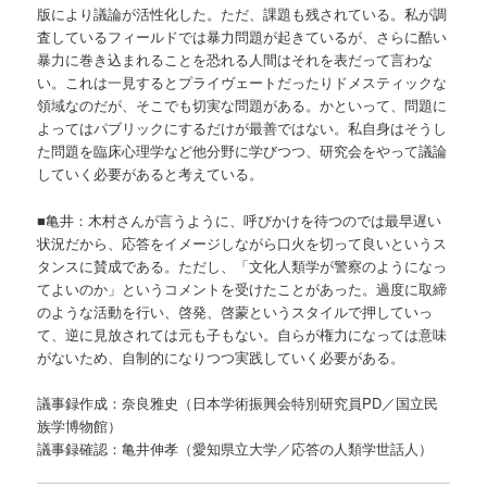
版により議論が活性化した。ただ、課題も残されている。私が調
査しているフィールドでは暴力問題が起きているが、さらに酷い
暴力に巻き込まれることを恐れる人間はそれを表だって言わな
い。これは一見するとプライヴェートだったりドメスティックな
領域なのだが、そこでも切実な問題がある。かといって、問題に
よってはパブリックにするだけが最善ではない。私自身はそうし
た問題を臨床心理学など他分野に学びつつ、研究会をやって議論
していく必要があると考えている。
■亀井：木村さんが言うように、呼びかけを待つのでは最早遅い
状況だから、応答をイメージしながら口火を切って良いというス
タンスに賛成である。ただし、「文化人類学が警察のようになっ
てよいのか」というコメントを受けたことがあった。過度に取締
のような活動を行い、啓発、啓蒙というスタイルで押していっ
て、逆に見放されては元も子もない。自らが権力になっては意味
がないため、自制的になりつつ実践していく必要がある。
議事録作成：奈良雅史（日本学術振興会特別研究員PD／国立民
族学博物館）
議事録確認：亀井伸孝（愛知県立大学／応答の人類学世話人）