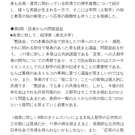
者も企画・運営に関わっている民博での博学連携について紹介
し、様々な実践が生まれる一方で、そこには学問（人類学）の知
と教育の知の衝突という応答の困難性も伴うことを指摘した。
◆第2部：読者からの問題提起
■各章に対して：稲澤努（東北大学）
「懇談会」での本書合評会で担当した11章へのコメント・感想、
それに関わる部分で発表のあった章を踏まえ議論、問題提起を行
う。（11章に対し）本章は公共的課題である「災害」への人類学
者の関与についての考察であり、そこで読み取れるのはスローサ
イエンスとしての人類学の位置や記述することの重要性である。
ならば蓄積のあるトルコの事例に基づく議論が望ましいのではな
いか。また、筆者のすぐに「役に立つ」ことへの留保は個人的に
共感でき、「懇談会」でも多くの共感を得た。しかし、今後の日
本社会はそれを許容可能のか、人類学はそこで生き残れるのかと
いう問題もあるため、政府や一般の人々からの何の役に立つのか
という疑問にも答えていく必要がある。
（他章に対し）8章のタイムスパンによる文化人類学の公共性の
三分類には賛成だが、11章の例を踏まえると、長期的な公共性は
日本社会で共感を得られないかもしれない。また、「応答の人類