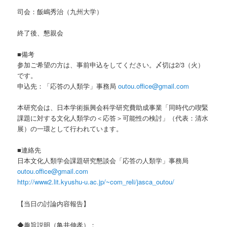
司会：飯嶋秀治（九州大学）
終了後、懇親会
■備考
参加ご希望の方は、事前申込をしてください。〆切は2/3（火）
です。
申込先：「応答の人類学」事務局
outou.office@gmail.com
本研究会は、日本学術振興会科学研究費助成事業「同時代の喫緊
課題に対する文化人類学の＜応答＞可能性の検討」（代表：清水
展）の一環として行われています。
■連絡先
日本文化人類学会課題研究懇談会「応答の人類学」事務局
outou.office@gmail.com
http://www2.lit.kyushu-u.ac.jp/~com_reli/jasca_outou/
【当日の討論内容報告】
◆趣旨説明（亀井伸孝）：