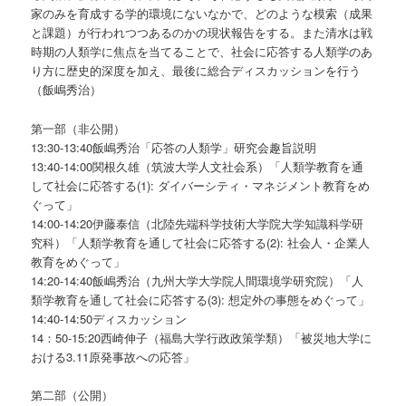
家のみを育成する学的環境にないなかで、どのような模索（成果
と課題）が行われつつあるのかの現状報告をする。また清水は戦
時期の人類学に焦点を当てることで、社会に応答する人類学のあ
り方に歴史的深度を加え、最後に総合ディスカッションを行う
（飯嶋秀治）
第一部（非公開）
13:30-13:40飯嶋秀治「応答の人類学」研究会趣旨説明
13:40-14:00関根久雄（筑波大学人文社会系）「人類学教育を通
して社会に応答する(1): ダイバーシティ・マネジメント教育をめ
ぐって」
14:00-14:20伊藤泰信（北陸先端科学技術大学院大学知識科学研
究科）「人類学教育を通して社会に応答する(2): 社会人・企業人
教育をめぐって」
14:20-14:40飯嶋秀治（九州大学大学院人間環境学研究院）「人
類学教育を通して社会に応答する(3): 想定外の事態をめぐって」
14:40-14:50ディスカッション
14：50-15:20西崎伸子（福島大学行政政策学類）「被災地大学に
おける3.11原発事故への応答」
第二部（公開）