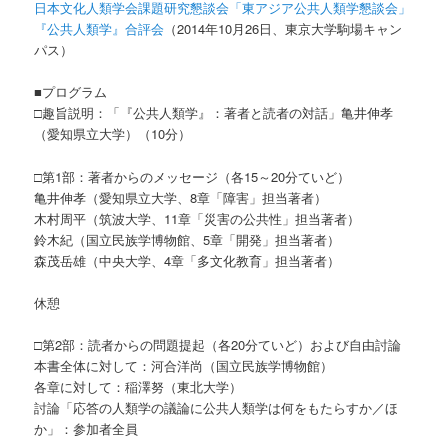
日本文化人類学会課題研究懇談会「東アジア公共人類学懇談会」
『公共人類学』合評会
（2014年10月26日、東京大学駒場キャン
パス）
■プログラム
□趣旨説明：「『公共人類学』：著者と読者の対話」亀井伸孝
（愛知県立大学）（10分）
□第1部：著者からのメッセージ（各15～20分ていど）
亀井伸孝（愛知県立大学、8章「障害」担当著者）
木村周平（筑波大学、11章「災害の公共性」担当著者）
鈴木紀（国立民族学博物館、5章「開発」担当著者）
森茂岳雄（中央大学、4章「多文化教育」担当著者）
休憩
□第2部：読者からの問題提起（各20分ていど）および自由討論
本書全体に対して：河合洋尚（国立民族学博物館）
各章に対して：稲澤努（東北大学）
討論「応答の人類学の議論に公共人類学は何をもたらすか／ほ
か」：参加者全員