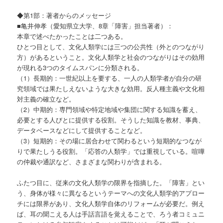
◆第1部：著者からのメッセージ
■亀井伸孝（愛知県立大学、8章「障害」担当著者）：
本章で述べたかったことは二つある。
ひとつ目として、文化人類学には三つの公共性（外とのつながり
方）があるということ。文化人類学と社会のつながりはその効用
が現れる3つのタイムスパンに分類される。
（1）長期的：一世紀以上を要する、一人の人類学者が自分の研
究領域では果たしえないような大きな効用。反人種主義や文化相
対主義の確立など。
（2）中期的：専門領域や特定地域や集団に関する知識を蓄え、
必要とする人びとに提供する役割。そうした知識を教材、事典、
データベースなどにして提供することなど。
（3）短期的：その場に居合わせて関わるという短期的なつなが
りで果たしうる役割。「応答の人類学」では重視している。喧嘩
の仲裁や通訳など、さまざまな関わりが含まれる。
ふたつ目に、従来の文化人類学の限界を指摘した。「障害」とい
う、身体が様々に異なるというテーマへの文化人類学的アプロー
チには限界があり、文化人類学自体のリフォームが必要だ。例え
ば、耳の聞こえる人は手話言語を覚えることで、ろう者コミュニ