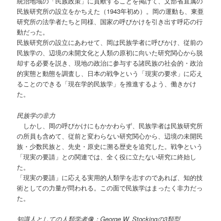
統治地域の「民族政策」に貢献することを掲げて、文部省直属の
民族研究所の設立をかちえた（1943年初め）。岡の運動も、東亜
研究所の法学者たちと同様、国家の呼びかけを引き出す呼応の行
動だった。
民族研究所の設立にあわせて、岡は民族学者に呼びかけ、従前の
民族学の、辺境の未開文化と人類の原初に向いた研究関心から脱
却する必要を説き、現地の政治に参与する諸民族の社会的・政治
的実態と動態を調査し、日本の戦争という「現実の要求」に応え
ることのできる「現在学的民族学」を推進するよう、働きかけ
た。
民族学の非力
しかし、岡の呼びかけにもかかわらず、民族学者は民族研究所
の所員も含めて、従前と変わらない研究関心から、辺境の未開民
族・少数民族と、先史・原史に溯る歴史を追究した。戦争という
「現実の要請」との関連では、全く役に立たない研究に終始し
た。
「現実の要請」に応える実用的人類学を志すのであれば、知的技
術としての力量が問われる。この面で民族学はまったく非力だっ
た。
知識人としての人類学者像：
George W. Stocking
の
3
類型