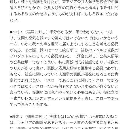
対し）様々な指摘を受けたが、東アジア公共人類学懇談会での議
論の蓄積のなかで、公共人類学の定義やそれを構成する条件に関
するある程度の合意のようなものがあれば、むしろ教示いただき
たい。
■木村：（稲澤に対し）半分わかるが、半分わからない。つま
り、世間の空気を我々まで読んではいけないのではないかという
一方、いかに我々の声を世間に届くようにすることを考える必要
がある。その際、我々は一つに絞らずに、複数のレベルで複数の
プロダクトを出していく必要がある。（河合に対し）公共人類学
や公共は単一でなくて良い。特に実践は試行錯誤であり、複数の
やり方があって良い。実践／応用人類学と区別する必要は必ずし
もなく、社会に関わっていく人類学の実践が活発になることに肯
定的であれば良い。（スローであることに関して）スローである
べきではなく、スローだから何もできないとするのが良くないと
言っている。短期的には色々やっていく必要はあるが、役に立つ
＝素早いレスポンスとするという前提を考え直し、スローであっ
てもできることをする。
■鈴木：（稲澤に対し）実践をはじめから想定した研究に入るに
は、キャリアの問題があるだろう。一人前の人類学者になるため
に、最初から実践的研究など、役に立つことを想定しなくても良