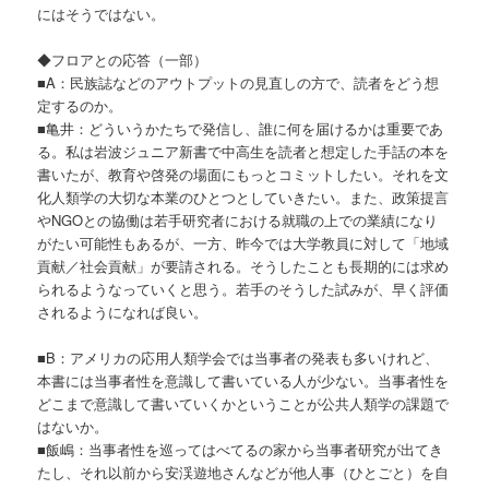
にはそうではない。
◆フロアとの応答（一部）
■A：民族誌などのアウトプットの見直しの方で、読者をどう想
定するのか。
■亀井：どういうかたちで発信し、誰に何を届けるかは重要であ
る。私は岩波ジュニア新書で中高生を読者と想定した手話の本を
書いたが、教育や啓発の場面にもっとコミットしたい。それを文
化人類学の大切な本業のひとつとしていきたい。また、政策提言
やNGOとの協働は若手研究者における就職の上での業績になり
がたい可能性もあるが、一方、昨今では大学教員に対して「地域
貢献／社会貢献」が要請される。そうしたことも長期的には求め
られるようなっていくと思う。若手のそうした試みが、早く評価
されるようになれば良い。
■B：アメリカの応用人類学会では当事者の発表も多いけれど、
本書には当事者性を意識して書いている人が少ない。当事者性を
どこまで意識して書いていくかということが公共人類学の課題で
はないか。
■飯嶋：当事者性を巡ってはべてるの家から当事者研究が出てき
たし、それ以前から安渓遊地さんなどが他人事（ひとごと）を自