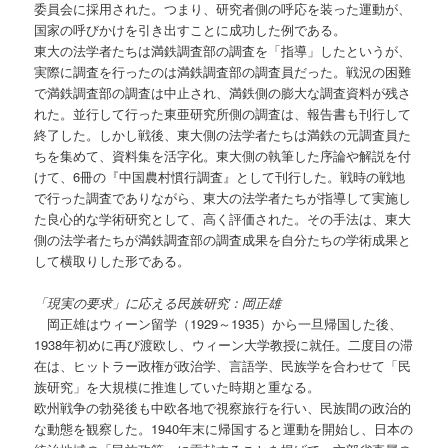
委員会に採用された。つまり、研究者側の呼応を装った運動が、
国家の呼びかけを引き出すことに成功した例である。
東大の法学者たちは満鉄調査部の調査を「指導」したというが、
実際に調査を行ったのは満鉄調査部の調査員だった。戦況の困難
で満鉄調査部の調査は中止され、満鉄側の膨大な調査資料が残さ
れた。並行して行った東亜研究所側の調査は、報告書も刊行して
終了した。しかし戦後、東大側の法学者たちは満鉄の元調査員た
ちを集めて、資料集を活字化。東大側の執筆した序論や解説を付
けて、6冊の『中国農村慣行調査』として刊行した。戦時の戦地
で行った調査でありながら、東大の法学者たちが指導して実施し
た良心的な学術研究として、高く評価された。その手法は、東大
側の法学者たちが満鉄調査部の調査成果を自分たちの学術成果と
して横取りした形である。
「現実の要求」に応える民族研究：岡正雄
岡正雄はウィーン留学（1929～1935）から一旦帰国した後、
1938年初めに再び渡欧し、ウィーン大学教授に就任。二度目の滞
在は、ヒットラー政権が政治学、言語学、民族学を合わせて「民
族研究」を大規模に推進していた時期と重なる。
欧州戦争の勃発後も中欧各地で視察旅行を行い、民族間の政治的
な動態を観察した。1940年末に帰国すると運動を開始し、日本の