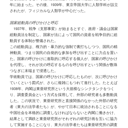
年に始まった。その後、1939年、東京帝国大学に人類学科が設立
されたが、フィジカルな人類学が中心だった。
国家総動員の呼びかけと呼応
1937年、戦争（支那事変）が始まるとすぐ、政府・議会は国家
総動員法を制定し、国家が法によって国民の資産を戦争目的に総
動員する体制が整備された。
この総動員は、権力的・暴力的な強制で裏打ちしつつ、国民の精
神動員、つまり国民の自発的な参加を呼び出すことに力点を置い
た。国家の呼びかけに進取的に呼応する個人が、国家の呼びかけ
を代理し、それが次の呼応するものを呼び出すという関係が数珠
つなぎに末端まで浸透した。
学術動員では、国家の呼びかけに呼応したものが、次に呼びかけ
ていくという図式が、さらに複雑にもつれて進行した。たとえば
1938年、内閣は東亜研究所という大規模なシンクタンクをつく
り、調査委員会という方式を採用して、外部の研究者も多数動員
した。この状況で、東亜研究所と直接関係のなかった外部の研究
者（東大の法学者たち）が、やがて日本に統治されることになる
中国社会を本格的に調査しなければならないと内閣に働きかけ、
結果として満鉄と東亜研究所がそれぞれの研究計画を互いに協力
して実施することになり、東大の法学者たちは東亜研究所の調査