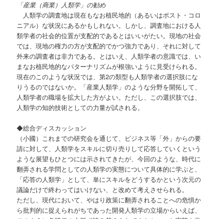
「産業（商業）人類学」の勧め
人類学の調査地は現在もなお植民地的（あるいはポスト・コロ
ニアル）な状況にあるかもしれない。しかし、調査地における人
類学者の社会的位置が支配的であるとはいいがたい。現地の社会
では、現地の権力の方が支配的でかつ強力であり、それに対して
外来の調査者は非力である。とはいえ、人類学者の意識では、い
まなお植民地的なパターナリズムが根強いように見受けられる。
現在のこのような状況では、第2の類型も人類学者の選択肢にな
りうるのではないか。「産業人類学」のような分野を開拓して、
人類学者の職場を拡大した方がよい。ただし、この選択肢では、
人類学の知的技術としての力量が試される。
◆総合ディスカッション
（小國）これまでの研究会を通じて、ビジネス等「外」からの要
請に対して、人類学をスキルに切り売りして応答していくという
ような展望もひとつには示されてきたが、今回のような、時代に
翻弄される学問としての人類学の実態について具体的に学ぶと、
「応答の人類学」として、単にスキルをどうするかという次元の
議論だけで終わってはいけない、と改めて考えさせられる。
ただし、現代において、やはり政策に翻弄されることへの危惧か
ら批判的に捉えられがちであった開発人類学の立場からいえば、