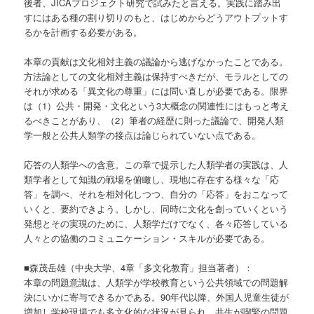
後者、JICAプロジェクト研究で試みたと言える。実践に踏み出
すにはある種の割り切りのもと、はじめからどうアウトプットす
るかを計画する必要がある。
本章の貢献は文化相対主義の議論から逃げなかったことである。
方法論としての文化相対主義は保持すべきだが、モラルとしての
それが求める「異文化の尊重」には問い直しが必要である。限界
は（1）公共・開発・文化という3大概念の関連性にはもっと考え
るべきことがあり、（2）筆者の経歴に則った議論で、開発人類
学一般と公共人類学の接点は論じられていない点である。
応答の人類学への含意。この章で提示した人類学者の実践は、人
類学者として知識の戦場を俯瞰し、現地に存在する様々な「応
答」を調べ、それを相対化しつつ、自分の「応答」をおこなって
いくと、要約できよう。しかし、同時に文化を創っていくという
発想とその実現のために、人類学だけでなく、各々応答している
人々との協働のコミュニケーション・スキルが必要である。
■森茂岳雄（中央大学、4章「多文化教育」担当著者）：
本章の問題意識は、人類学が学校教育という公共領域での問題解
決にいかに寄与できるかである。90年代以降、外国人児童生徒が
増加し学校現場でも多文化的な状況が見られ、共生が喫緊の問題