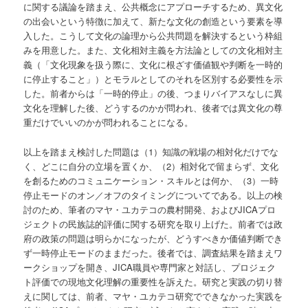
に関する議論を踏まえ、公共概念にアプローチするため、異文化
の出会いという特徴に加えて、新たな文化の創造という要素を導
入した。こうして文化の論理から公共問題を解決するという枠組
みを用意した。また、文化相対主義を方法論としての文化相対主
義（「文化現象を扱う際に、文化に根ざす価値観や判断を一時的
に停止すること」）とモラルとしてのそれを区別する必要性を示
した。前者からは「一時的停止」の後、つまりバイアスなしに異
文化を理解した後、どうするのかが問われ、後者では異文化の尊
重だけでいいのかが問われることになる。
以上を踏まえ検討した問題は（1）知識の戦場の相対化だけでな
く、どこに自分の立場を置くか、（2）相対化で留まらず、文化
を創るためのコミュニケーション・スキルとは何か、（3）一時
停止モードのオン／オフのタイミングについてである。以上の検
討のため、筆者のマヤ・ユカテコの農村開発、およびJICAプロ
ジェクトの民族誌的評価に関する研究を取り上げた。前者では政
府の政策の問題は明らかになったが、どうすべきか価値判断でき
ず一時停止モードのままだった。後者では、調査結果を踏まえワ
ークショップを開き、JICA職員や専門家と対話し、プロジェク
ト評価での現地文化理解の重要性を訴えた。研究と実践の切り替
えに関しては、前者、マヤ・ユカテコ研究でできなかった実践を