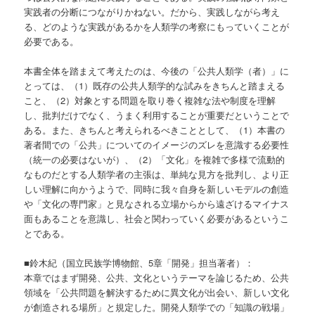
実践者の分断につながりかねない。だから、実践しながら考え
る、どのような実践があるかを人類学の考察にもっていくことが
必要である。
本書全体を踏まえて考えたのは、今後の「公共人類学（者）」に
とっては、（1）既存の公共人類学的な試みをきちんと踏まえる
こと、（2）対象とする問題を取り巻く複雑な法や制度を理解
し、批判だけでなく、うまく利用することが重要だということで
ある。また、きちんと考えられるべきこととして、（1）本書の
著者間での「公共」についてのイメージのズレを意識する必要性
（統一の必要はないが）、（2）「文化」を複雑で多様で流動的
なものだとする人類学者の主張は、単純な見方を批判し、より正
しい理解に向かうようで、同時に我々自身を新しいモデルの創造
や「文化の専門家」と見なされる立場からから遠ざけるマイナス
面もあることを意識し、社会と関わっていく必要があるというこ
とである。
■鈴木紀（国立民族学博物館、5章「開発」担当著者）：
本章ではまず開発、公共、文化というテーマを論じるため、公共
領域を「公共問題を解決するために異文化が出会い、新しい文化
が創造される場所」と規定した。開発人類学での「知識の戦場」