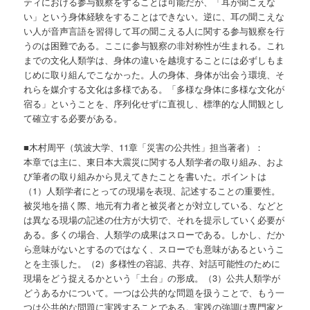
ティにおける参与観察をすることは可能だが、「耳が聞こえな
い」という身体経験をすることはできない。逆に、耳の聞こえな
い人が音声言語を習得して耳の聞こえる人に関する参与観察を行
うのは困難である。ここに参与観察の非対称性が生まれる。これ
までの文化人類学は、身体の違いを越境することには必ずしもま
じめに取り組んでこなかった。人の身体、身体が出会う環境、そ
れらを媒介する文化は多様である。「多様な身体に多様な文化が
宿る」ということを、序列化せずに直視し、標準的な人間観とし
て確立する必要がある。
■木村周平（筑波大学、11章「災害の公共性」担当著者）：
本章では主に、東日本大震災に関する人類学者の取り組み、およ
び筆者の取り組みから見えてきたことを書いた。ポイントは
（1）人類学者にとっての現場を表現、記述することの重要性。
被災地を描く際、地元有力者と被災者とが対立している、などと
は異なる現場の記述の仕方が大切で、それを提示していく必要が
ある。多くの場合、人類学の成果はスローである。しかし、だか
ら意味がないとするのではなく、スローでも意味があるというこ
とを主張した。（2）多様性の容認、共存、対話可能性のために
現場をどう捉えるかという「土台」の形成。（3）公共人類学が
どうあるかについて。一つは公共的な問題を扱うことで、もう一
つは公共的な問題に実践することである。実践の強調は専門家と