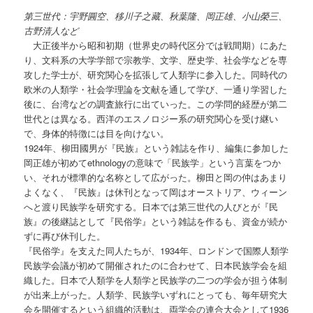
第三世代：宇野圓空、移川子之藏、秋葉隆、岡正雄、小山榮三、
古野清人など
大正後半から昭和初期（世界史の時代区分では戦間期）にあた
り、文科系の大学学部で宗教学、文学、歴史学、社会学などを専
攻した学士が、研究関心を拡張して人類学に参入した。同時代の
欧米の人類学・社会学理論を文献を通して学び、一通り学習した
後に、台湾などの調査旅行に出ていった。この学問的経歴が第二
世代とは異なる。西洋のエスノロジー系の研究関心を受け継い
で、身体的特徴には目を向けない。
1924年、柳田國男が『民族』という雑誌を作り、編集に参加した
岡正雄が初めてethnologyの意味で「民族学」という言葉をつか
い、それが標準的な名称として広がった。柳田と岡の仲はあまり
よくなく、『民族』は休刊となって岡はオーストリア、ウィーン
へと渡り民族学を研究する。日本では第三世代の人びとが『民
族』の後継誌として『民俗学』という雑誌を作るも、資金が続か
ずに再び休刊した。
『民俗学』を支えた同人たちが、1934年、ロンドンで国際人類学
民族学会議が初めて開催されたのに合わせて、日本民族学会を組
織した。日本で人類学を人類学と民族学の二つの学会が担う体制
が出来上がった。人類学、民族学いずれにとっても、毎年研究大
会を開催するという組織的活動は、両学会の連合大会として1936