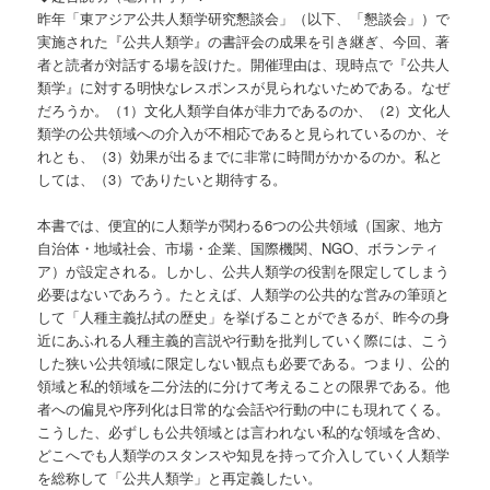
昨年「東アジア公共人類学研究懇談会」（以下、「懇談会」）で
実施された『公共人類学』の書評会の成果を引き継ぎ、今回、著
者と読者が対話する場を設けた。開催理由は、現時点で『公共人
類学』に対する明快なレスポンスが見られないためである。なぜ
だろうか。（1）文化人類学自体が非力であるのか、（2）文化人
類学の公共領域への介入が不相応であると見られているのか、そ
れとも、（3）効果が出るまでに非常に時間がかかるのか。私と
しては、（3）でありたいと期待する。
本書では、便宜的に人類学が関わる6つの公共領域（国家、地方
自治体・地域社会、市場・企業、国際機関、NGO、ボランティ
ア）が設定される。しかし、公共人類学の役割を限定してしまう
必要はないであろう。たとえば、人類学の公共的な営みの筆頭と
して「人種主義払拭の歴史」を挙げることができるが、昨今の身
近にあふれる人種主義的言説や行動を批判していく際には、こう
した狭い公共領域に限定しない観点も必要である。つまり、公的
領域と私的領域を二分法的に分けて考えることの限界である。他
者への偏見や序列化は日常的な会話や行動の中にも現れてくる。
こうした、必ずしも公共領域とは言われない私的な領域を含め、
どこへでも人類学のスタンスや知見を持って介入していく人類学
を総称して「公共人類学」と再定義したい。