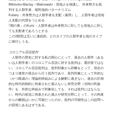
Miklouho-Maclay～Malinowski：現地人を保護し、外来勢力を批
判する人類学者、植民地的パターナリズム
Kubary：外来勢力は人類学者を支配（雇用）し、人類学者は現地
人支配の代理をつとめる
｢闇の奥」のKurtz：人類学者は外来勢力に対しても現地人に対し
ても支配者であろうとする
この3類型は互いに連続的。どのタイプの人類学者も他のタイプ
に移行しうる。
コロニアル言説批判
人類学の歴史に対する私の関心にとって、過去の人類学（ある
いは人類学者）のコロニアル言説に対する批判は、選択肢ではな
い。コロニアル言説批判は、批判対象から距離をとって、現在の
つまり後世の視点から行う批判であり、批判対象にとって外的な
（かつ既成の）理論的枠組みによる解釈に過ぎない。過去の圧倒
的な時代的制約に拘束された個人ないし研究分野（当時の民族
学）を、外的な枠組みで対象化しても、それは批判にはならな
い。時代の状況に拘束された個人や研究分野にとって、その拘束
からの離脱はいかに可能だったのか。批判の可能性はこの設問へ
の回答にあるはずである。