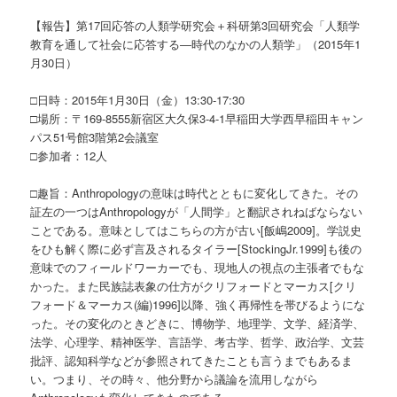
【報告】第17回応答の人類学研究会＋科研第3回研究会「人類学
教育を通して社会に応答する―時代のなかの人類学」（2015年1
月30日）
□日時：2015年1月30日（金）13:30-17:30
□場所：〒169-8555新宿区大久保3-4-1早稲田大学西早稲田キャン
パス51号館3階第2会議室
□参加者：12人
□趣旨：Anthropologyの意味は時代とともに変化してきた。その
証左の一つはAnthropologyが「人間学」と翻訳されねばならない
ことである。意味としてはこちらの方が古い[飯嶋2009]。学説史
をひも解く際に必ず言及されるタイラー[StockingJr.1999]も後の
意味でのフィールドワーカーでも、現地人の視点の主張者でもな
かった。また民族誌表象の仕方がクリフォードとマーカス[クリ
フォード＆マーカス(編)1996]以降、強く再帰性を帯びるようにな
った。その変化のときどきに、博物学、地理学、文学、経済学、
法学、心理学、精神医学、言語学、考古学、哲学、政治学、文芸
批評、認知科学などが参照されてきたことも言うまでもあるま
い。つまり、その時々、他分野から議論を流用しながら