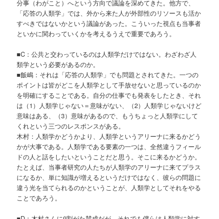
分事（わがこと）へという方向で議論を深めてきた。他方で、
「応答の人類学」では、外から来た人が外部性のリソースも活か
すべきではないかという議論があった。こういった視点も当事者
といかに関わっていくかを考えるうえで重要であろう。
■C：公共と交わっているのは人類学だけではない。わざわざ人
類学という必要があるのか。
■飯嶋：それは「応答の人類学」でも問題とされてきた。一つの
ポイントは皆がどこを人類学として手放せないと思っているのか
を明確にすることである。自分の仕事でも発表をしたとき、それ
は（1）人類学じゃない＝意味がない、（2）人類学じゃないけど
意味はある、（3）意味があるので、もうちょっと人類学にして
くれという三つのレスポンスがある。
木村：人類学かどうかより、人類学というアリーナに来るかどう
かが大事である。人類学である要素の一つは、全然違うフィール
ドの人と話をしたいということだと思う。そこに来るかどうか。
たとえば、当事者研究の人たちが人類学のアリーナに来てプラス
になるか、単に知識が増えるというだけではなく、彼らの問題に
違う光を当てられるのかということが、人類学としてそれをやる
ことであろう。
■D：木村さんに9割がた賛成だが、それでも僕らは人類学に対す