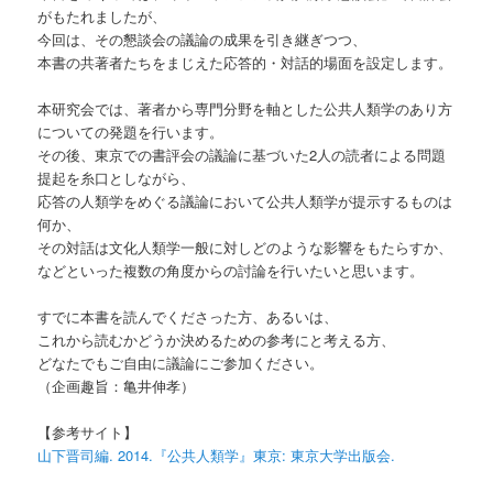
がもたれましたが、
今回は、その懇談会の議論の成果を引き継ぎつつ、
本書の共著者たちをまじえた応答的・対話的場面を設定します。
本研究会では、著者から専門分野を軸とした公共人類学のあり方
についての発題を行います。
その後、東京での書評会の議論に基づいた2人の読者による問題
提起を糸口としながら、
応答の人類学をめぐる議論において公共人類学が提示するものは
何か、
その対話は文化人類学一般に対しどのような影響をもたらすか、
などといった複数の角度からの討論を行いたいと思います。
すでに本書を読んでくださった方、あるいは、
これから読むかどうか決めるための参考にと考える方、
どなたでもご自由に議論にご参加ください。
（企画趣旨：亀井伸孝）
【参考サイト】
山下晋司編. 2014.『公共人類学』東京: 東京大学出版会.