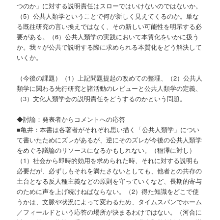
つのか」に対する説明責任はスローではいけないのではないか。
（5）公共人類学ということで何が新しく見えてくるのか。単な
る既往研究の言い換えではなく、その新しい可能性を明示する必
要がある。（6）公共人類学の実践において本質化をいかに扱う
か。我々が公共で説明する際に求められる本質化をどう解決して
いくか。
（今後の課題）（1）上記問題提起の改めての整理、（2）公共人
類学に関わる先行研究と諸活動のレビューと公共人類学の定義、
（3）文化人類学会の説明責任をどうするのかという問題。
◆討論：発表者からコメントへの応答
■亀井：本書は各著者がそれぞれ思い描く「公共人類学」につい
て書いたためにズレがあるが、逆にそのズレが今後の公共人類学
をめぐる議論のリソースになるかもしれない。（稲澤に対し）
（1）社会から即時的効用を求められた時、それに対する説明も
必要だが、必ずしもそれを満たさないとしても、他者との共存の
土台となる反人種主義などの原則を守っていくなど、長期的寄与
のために声を上げ続けねばならない。（2）得た知識をどこで使
うかは、文脈や状況によって変わるため、タイムスパンでホーム
／フィールドという応答の場所が決まるわけではない。（河合に