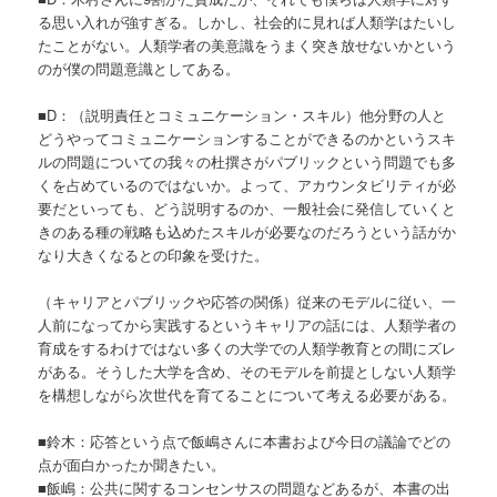
る思い入れが強すぎる。しかし、社会的に見れば人類学はたいし
たことがない。人類学者の美意識をうまく突き放せないかという
のが僕の問題意識としてある。
■D：（説明責任とコミュニケーション・スキル）他分野の人と
どうやってコミュニケーションすることができるのかというスキ
ルの問題についての我々の杜撰さがパブリックという問題でも多
くを占めているのではないか。よって、アカウンタビリティが必
要だといっても、どう説明するのか、一般社会に発信していくと
きのある種の戦略も込めたスキルが必要なのだろうという話がか
なり大きくなるとの印象を受けた。
（キャリアとパブリックや応答の関係）従来のモデルに従い、一
人前になってから実践するというキャリアの話には、人類学者の
育成をするわけではない多くの大学での人類学教育との間にズレ
がある。そうした大学を含め、そのモデルを前提としない人類学
を構想しながら次世代を育てることについて考える必要がある。
■鈴木：応答という点で飯嶋さんに本書および今日の議論でどの
点が面白かったか聞きたい。
■飯嶋：公共に関するコンセンサスの問題などあるが、本書の出