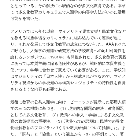
となっている。その解決に示唆的なのが多文化教育である。本章
では多文化教育カリキュラムで人類学の内容や方法がいかに活用
可能かを書いた。
アメリカでは70年代以降、マイノリティ児童支援と民族文化など
を教える民族学習をカリキュラムに組み込んでいく運動が起こ
り、それが発展して多文化教育の成立につながった。AAAもそれ
に呼応し、人類学の知識や研究方法の学校教育への応用可能性を
論じるシンポジウム（1981年）も開催された。多文化教育の実践
にあっては本質主義に陥る危険性があるが、戦略的に本質主義も
使いつつ、学年に合わせて変えていく必要がある。また、学校知
はマジョリティの「日本人性」から構成されがちなので、マイノ
リティ視点からの学校知の再構築やマジョリティの特権性を自覚
させるような内容も必要である。
最後に教育の公共人類学に向け、ピーコックが提示した応用人類
学の三つの機能に基づき、（1）現実的な問題の解決：教育問題
としての多文化教育、（2）政策への参入：学会による多文化教
育の政策提言の重要性、（3）現場への支援活動：民博での異文
化理解教育のプログラムづくりや教員研修について指摘した。ま
た、「関与」と「協働」という観点から（3）の事例として、著