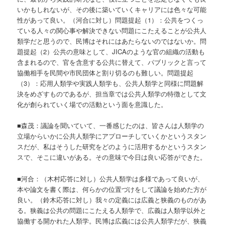
いかもしれないが、その後に築いていくキャリアには色々な可能
性があって良い。（河合に対し）問題提起（1）：公共をつくっ
ている人々の関心事や解決できない問題にこたえることが公共人
類学だと思うので、民博はそれにはあたらないのではないか。問
題提起（2）公共の意味として、JICAのような官の組織の活動も
含まれるので、官を含意する公共に替えて、パブリックと言って
協働相手を民間や市民団体と割り切るのも難しい。問題提起
（3）：応用人類学や実践人類学も、公共人類学と同様に問題解
決をめざすものであるが、担当章では公共人類学の特徴として文
化が創られていく場での活動という面を意識した。
■森茂：議論を聞いていて、一番感じたのは、皆さんは人類学の
立場からいかに公共人類学にアプローチしていくかというスタン
スだが、私はそうした研究をどのように活用するかというスタン
スで、そこに違いがある。その意味で今日は良い応答ができた。
■河合：（木村応答に対し）公共人類学は多様であって良いが、
本や論文を書く際は、何らかの位置づけをして議論を始めた方が
良い。（鈴木応答に対し）我々の定義には広義と狭義のものがあ
る。狭義は公共の問題にこたえる人類学で、広義は人類学以外と
協働する開かれた人類学。民博は広義には公共人類学だが、狭義