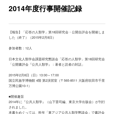
ー
2014年度行事開催記録
【報告】「応答の人類学」第18回研究会・公開合評会を開催しま
した（終了）（2015年2月8日）
参加者数：12人
日本文化人類学会課題研究懇談会「応答の人類学」第18回研究会
「公開書評会『公共人類学』：著者と読者の対話」
2015年2月8日（日）13:00～17:00
国立民族学博物館 4階 第2演習室（〒565-8511 大阪府吹田市千里
万博公園10-1）
■開催趣旨
2014年に『公共人類学』（山下晋司編、東京大学出版会）が刊行
されました。
本書をめぐっては、昨年「東アジア公共人類学懇談会」で書評会