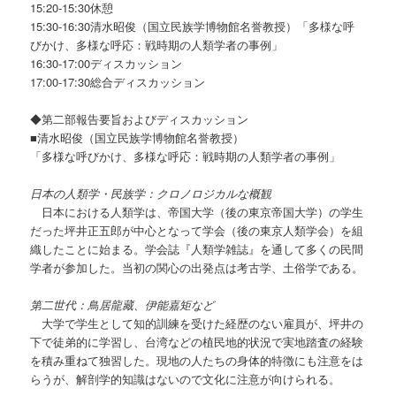
15:20-15:30休憩
15:30-16:30清水昭俊（国立民族学博物館名誉教授）「多様な呼
びかけ、多様な呼応：戦時期の人類学者の事例」
16:30-17:00ディスカッション
17:00-17:30総合ディスカッション
◆第二部報告要旨およびディスカッション
■清水昭俊（国立民族学博物館名誉教授）
「多様な呼びかけ、多様な呼応：戦時期の人類学者の事例」
日本の人類学・民族学：クロノロジカルな概観
日本における人類学は、帝国大学（後の東京帝国大学）の学生
だった坪井正五郎が中心となって学会（後の東京人類学会）を組
織したことに始まる。学会誌『人類学雑誌』を通して多くの民間
学者が参加した。当初の関心の出発点は考古学、土俗学である。
第二世代：鳥居龍藏、伊能嘉矩など
大学で学生として知的訓練を受けた経歴のない雇員が、坪井の
下で徒弟的に学習し、台湾などの植民地的状況で実地踏査の経験
を積み重ねて独習した。現地の人たちの身体的特徴にも注意をは
らうが、解剖学的知識はないので文化に注意が向けられる。