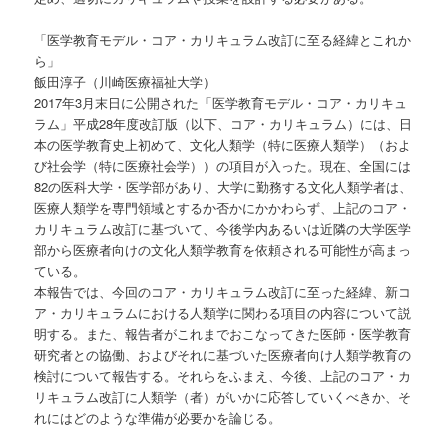
「医学教育モデル・コア・カリキュラム改訂に至る経緯とこれか
ら」
飯田淳子（川崎医療福祉大学）
2017年3月末日に公開された「医学教育モデル・コア・カリキュ
ラム」平成28年度改訂版（以下、コア・カリキュラム）には、日
本の医学教育史上初めて、文化人類学（特に医療人類学）（およ
び社会学（特に医療社会学））の項目が入った。現在、全国には
82の医科大学・医学部があり、大学に勤務する文化人類学者は、
医療人類学を専門領域とするか否かにかかわらず、上記のコア・
カリキュラム改訂に基づいて、今後学内あるいは近隣の大学医学
部から医療者向けの文化人類学教育を依頼される可能性が高まっ
ている。
本報告では、今回のコア・カリキュラム改訂に至った経緯、新コ
ア・カリキュラムにおける人類学に関わる項目の内容について説
明する。また、報告者がこれまでおこなってきた医師・医学教育
研究者との協働、およびそれに基づいた医療者向け人類学教育の
検討について報告する。それらをふまえ、今後、上記のコア・カ
リキュラム改訂に人類学（者）がいかに応答していくべきか、そ
れにはどのような準備が必要かを論じる。