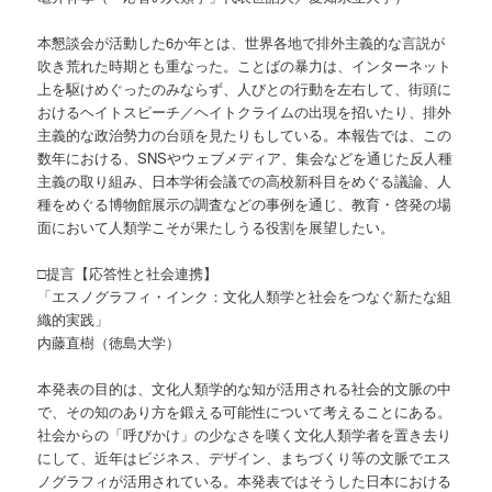
本懇談会が活動した6か年とは、世界各地で排外主義的な言説が
吹き荒れた時期とも重なった。ことばの暴力は、インターネット
上を駆けめぐったのみならず、人びとの行動を左右して、街頭に
おけるヘイトスピーチ／ヘイトクライムの出現を招いたり、排外
主義的な政治勢力の台頭を見たりもしている。本報告では、この
数年における、SNSやウェブメディア、集会などを通じた反人種
主義の取り組み、日本学術会議での高校新科目をめぐる議論、人
種をめぐる博物館展示の調査などの事例を通じ、教育・啓発の場
面において人類学こそが果たしうる役割を展望したい。
□提言【応答性と社会連携】
「エスノグラフィ・インク：文化人類学と社会をつなぐ新たな組
織的実践」
内藤直樹（徳島大学）
本発表の目的は、文化人類学的な知が活用される社会的文脈の中
で、その知のあり方を鍛える可能性について考えることにある。
社会からの「呼びかけ」の少なさを嘆く文化人類学者を置き去り
にして、近年はビジネス、デザイン、まちづくり等の文脈でエス
ノグラフィが活用されている。本発表ではそうした日本における