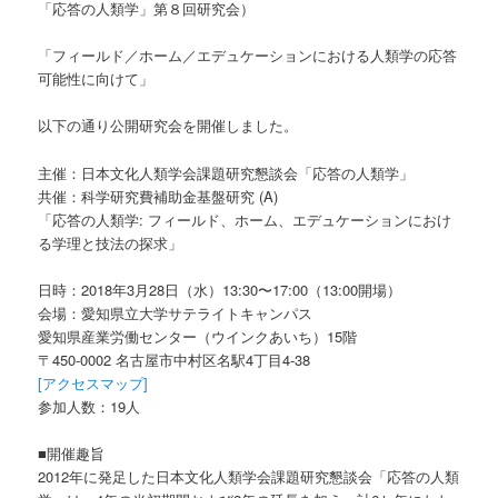
「応答の人類学」第８回研究会）
「フィールド／ホーム／エデュケーションにおける人類学の応答
可能性に向けて」
以下の通り公開研究会を開催しました。
主催：日本文化人類学会課題研究懇談会「応答の人類学」
共催：科学研究費補助金基盤研究 (A)
「応答の人類学: フィールド、ホーム、エデュケーションにおけ
る学理と技法の探求」
日時：2018年3月28日（水）13:30〜17:00（13:00開場）
会場：愛知県立大学サテライトキャンパス
愛知県産業労働センター（ウインクあいち）15階
〒450-0002 名古屋市中村区名駅4丁目4-38
[アクセスマップ]
参加人数：19人
■開催趣旨
2012年に発足した日本文化人類学会課題研究懇談会「応答の人類