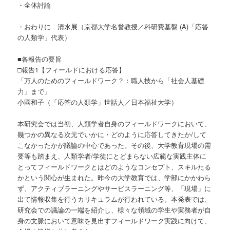
・全体討論
・おわりに 清水展（京都大学名誉教授／科研費基盤 (A)「応答
の人類学」代表）
■各報告の要旨
□報告1【フィールドにおける応答】
「万人のためのフィールドワーク？：職人技から「社会人基礎
力」まで」
小國和子（「応答の人類学」世話人／日本福祉大学）
本研究会では当初、人類学者自身のフィールドワークにおいて、
幾つかの異なる次元でいかに・どのように応答してきたか/して
こなかったかが議論の中心であった。その後、大学教育現場の需
要等も踏まえ、人類学者/学徒にとどまらない広範な実践主体に
とってフィールドワークとはどのようなコンセプト、スキルたる
かという関心が生まれた。昨今の大学教育では、学部にかかわら
ず、アクティブラーニングやサービスラーニング等、「現場」に
出て情報収集を行うカリキュラムが行われている。本発表では、
研究会での議論の一端を紹介し、様々な領域の学生や実務者が自
身の文脈において意味を見出すフィールドワーク実践に向けて、