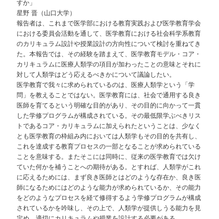
すか」
星野 晋（山口大学）
報告者は、これまで医学部における教育実践および医学教育学会
における委員会活動を通して、医学教育における社会科学系教育
のカリキュラム設計や授業設計の方向性について検討を重ねてき
た。本報告では、その経験を踏まえて、医学教育モデル・コア・
カリキュラムに医療人類学の項目が加わったことの意味とそれに
対して人類学はどう応えるべきかについて議論したい。
医学教育で我々に求められているのは、医療人類学という「学
問」を教えることではない。医学教育には、社会で通用する良き
医師を育てるという明確な目的があり、その目的に向かって一貫
した学修プログラムが構成されている。その最低限学ぶべきリス
トであるコア・カリキュラムに加えられたということは、少なく
とも医学教育の枠組み内においては人類学もその目的を共有し、
これを達成する教育プロセスの一部となることが求められている
ことを意味する。またそこには同時に、従来の医学教育では欠け
ていた何かを補うことへの期待がある。とすれば、人類学がこれ
に応えるためには、まず良き医師とはどのような存在か、良き医
師になるためにはどのような能力が求められているか、その能力
をどのようなプロセスを経て修得するよう学修プログラムが構成
されているかを吟味し、その上で、人類学が提供しうる能力を見
定め、適切にカリキュラムや授業を設計する必要がある。