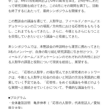
学」は、4年の当初期間および2年の延長を加え、計6か年にわた
って研究活動を続けてきた。この3月にその期間を満了し、活動
を終了するにあたって、最終シンポジウムを開催する。
この懇談会の議論を通じて、人類学は、フィールド／ホーム／エ
デュケーションの三つの場面／方向性における応答性をもちうる
し、これまでももってきたし、さらに、今後ともさらにもつこと
を目指していきたいという議論へと収斂してきた。
本シンポジウムでは、本懇談会の申請時から運営に携わってきた
3名のメンバーが、自身の取り組む研究課題に引き付けつつ、フ
ィールド／ホーム／エデュケーションのそれぞれの方向性におけ
る人類学の課題と役割について現状を総括し、展望する。
さらに、「応答の人類学」の場が育んできた研究者のネットワー
クは、今後とも人類学と社会の出会いと対話の方法を実践的に模
索していく予定である。「応答性」をめぐる議論を今後どのよう
な展開へと接続させていくかについて、予備的な議論を行う。
■プログラム
・全体趣旨説明 亀井伸孝（「応答の人類学」代表世話人／愛知
県立大学）