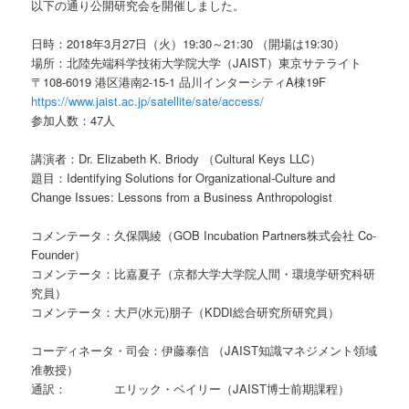
以下の通り公開研究会を開催しました。
日時：2018年3月27日（火）19:30～21:30 （開場は19:30）
場所：北陸先端科学技術大学院大学（JAIST）東京サテライト
〒108-6019 港区港南2-15-1 品川インターシティA棟19F
https://www.jaist.ac.jp/satellite/sate/access/
参加人数：47人
講演者：Dr. Elizabeth K. Briody （Cultural Keys LLC）
題目：Identifying Solutions for Organizational-Culture and
Change Issues: Lessons from a Business Anthropologist
コメンテータ：久保隅綾（GOB Incubation Partners株式会社 Co-
Founder）
コメンテータ：比嘉夏子（京都大学大学院人間・環境学研究科研
究員）
コメンテータ：大戸(水元)朋子（KDDI総合研究所研究員）
コーディネータ・司会：伊藤泰信 （JAIST知識マネジメント領域
准教授）
通訳： エリック・ベイリー（JAIST博士前期課程）