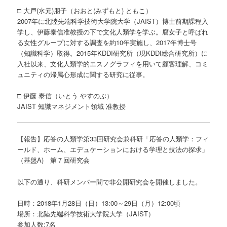
□ 大戸(水元)朋子（おおと(みずもと) ともこ）
2007年に北陸先端科学技術大学院大学（JAIST）博士前期課程入
学し、伊藤泰信准教授の下で文化人類学を学ぶ。腐女子と呼ばれ
る女性グループに対する調査を約10年実施し、2017年博士号
（知識科学）取得。2015年KDDI研究所（現KDDI総合研究所）に
入社以来、文化人類学的エスノグラフィを用いて顧客理解、コミ
ュニティの帰属心形成に関する研究に従事。
□ 伊藤 泰信（いとう やすのぶ）
JAIST 知識マネジメント領域 准教授
【報告】応答の人類学第33回研究会兼科研「応答の人類学：フィ
ールド、ホーム、エデュケーションにおける学理と技法の探求」
（基盤A) 第７回研究会
以下の通り、科研メンバー間で非公開研究会を開催しました。
日時：2018年1月28日（日）13:00～29日（月）12:00頃
場所：北陸先端科学技術大学院大学（JAIST）
参加人数:7名