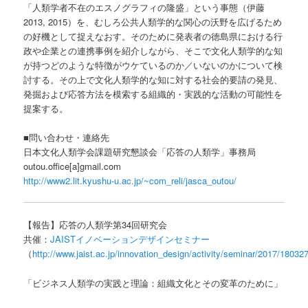
「人類学者不在のエスノグラフィの隆盛」という事態（伊藤
2013, 2015）を、むしろ公共人類学的な関心の沃野を広げるため
の好機として捉えなおす。そのために発表者の徳島県における行
政や企業との連携事例を紹介しながら、そこで文化人類学的な知
が持つどのような特徴がウケているのか／いないのかについて検
討する。その上で文化人類学的な知に対する社会的要請の発見、
発掘および応答方法を模索する組織的・実践的な活動の可能性を
提案する。
■問い合わせ・連絡先
日本文化人類学会課題研究懇談会「応答の人類学」事務局
outou.office[a]gmail.com
http://www2.lit.kyushu-u.ac.jp/~com_reli/jasca_outou/
【報告】応答の人類学第34回研究会
共催：
JAISTイノベーションデザインセミナー
（
http://www.jaist.ac.jp/innovation_design/activity/seminar/2017/18032
「ビジネス人類学の実践と理論：組織文化とその変革のために」