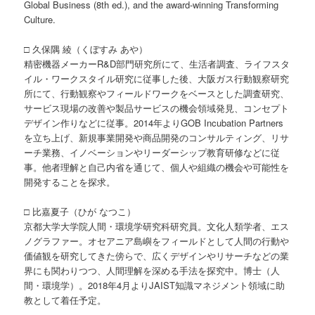
Global Business (8th ed.), and the award-winning Transforming
Culture.
□ 久保隅 綾（くぼすみ あや）
精密機器メーカーR&D部門研究所にて、生活者調査、ライフスタ
イル・ワークスタイル研究に従事した後、大阪ガス行動観察研究
所にて、行動観察やフィールドワークをベースとした調査研究、
サービス現場の改善や製品サービスの機会領域発見、コンセプト
デザイン作りなどに従事。2014年よりGOB Incubation Partners
を立ち上げ、新規事業開発や商品開発のコンサルティング、リサ
ーチ業務、イノベーションやリーダーシップ教育研修などに従
事。他者理解と自己内省を通じて、個人や組織の機会や可能性を
開発することを探求。
□ 比嘉夏子（ひが なつこ）
京都大学大学院人間・環境学研究科研究員。文化人類学者、エス
ノグラファー。オセアニア島嶼をフィールドとして人間の行動や
価値観を研究してきた傍らで、広くデザインやリサーチなどの業
界にも関わりつつ、人間理解を深める手法を探究中。博士（人
間・環境学）。2018年4月よりJAIST知識マネジメント領域に助
教として着任予定。