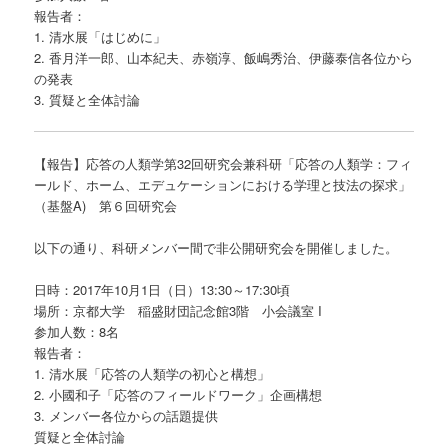
報告者：
1. 清水展「はじめに」
2. 香月洋一郎、山本紀夫、赤嶺淳、飯嶋秀治、伊藤泰信各位から
の発表
3. 質疑と全体討論
【報告】応答の人類学第32回研究会兼科研「応答の人類学：フィ
ールド、ホーム、エデュケーションにおける学理と技法の探求」
（基盤A) 第６回研究会
以下の通り、科研メンバー間で非公開研究会を開催しました。
日時：2017年10月1日（日）13:30～17:30頃
場所：京都大学 稲盛財団記念館3階 小会議室 I
参加人数：8名
報告者：
1. 清水展「応答の人類学の初心と構想」
2. 小國和子「応答のフィールドワーク」企画構想
3. メンバー各位からの話題提供
質疑と全体討論