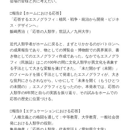
会場の皆様と共に考えたい。
□報告2【ホームにおける応答】
「応答するエスノグラフィ：植民・戦争・統治から開発・ビジネ
ス・デザインへ」
飯嶋秀治（「応答の人類学」世話人／九州大学）
近代人類学者がホームに戻ると、まずとりかかるのがパトロンへ
の成果報告であり、物としての博覧会・博物館での異界展示、書
き物としてのエスノグラフィ作成であった。なかでもエスノグラ
フィ（民族誌）はこの100年の間に文化人類学が異文化を表象す
る手法として大きな変貌を遂げてきた。「未だ開かず（未開）」
のフィールドを描く手法として発達したエスノグラフィが、大き
な批判にさらされながら、いかにして「未来を開く（もうひとつ
の未開の）」エスノグラフィとなったのか。本発表では、応答の
人類学の6年間と自らの実践を振り返り、その試みをホームでの
応答の歴史に位置づける。
□報告3【エデュケーションにおける応答】
「人種主義との格闘を通して：中等教育、大学教育、一般社会啓
発における人類学の役割」
亀井伸孝（「応答の人類学」代表世話人／愛知県立大学）