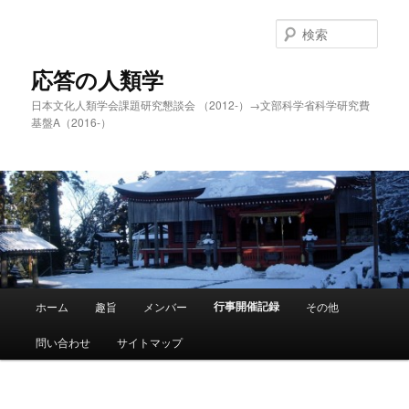
メ
イ
検
ン
索
コ
応答の人類学
ン
日本文化人類学会課題研究懇談会 （2012-）→文部科学省科学研究費
テ
基盤A（2016-）
ン
ツ
へ
移
動
メ
行事開催記録
ホーム
趣旨
メンバー
その他
イ
ン
問い合わせ
サイトマップ
メ
ニ
ュ