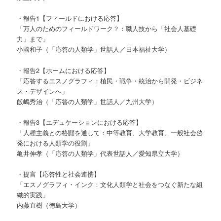
・報告1【フィールドにおける応答】
「万人のためのフィールドワーク？：職人技から「社会人基礎
力」まで」
小國和子（「応答の人類学」世話人／日本福祉大学）
・報告2【ホームにおける応答】
「応答するエスノグラフィ：植民・戦争・統治から開発・ビジネ
ス・デザインへ」
飯嶋秀治（「応答の人類学」世話人／九州大学）
・報告3【エデュケーションにおける応答】
「人種主義との格闘を通して：中等教育、大学教育、一般社会啓
発における人類学の役割」
亀井伸孝（「応答の人類学」代表世話人／愛知県立大学）
・提言【応答性と社会連携】
「エスノグラフィ・インク：文化人類学と社会をつなぐ新たな組
織的実践」
内藤直樹（徳島大学）