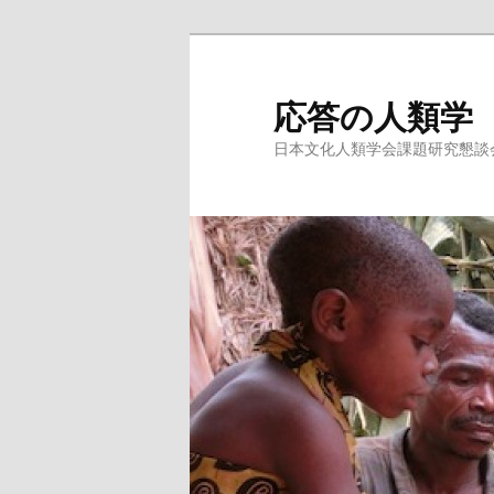
メ
イ
ン
応答の人類学
コ
日本文化人類学会課題研究懇談会 
ン
テ
ン
ツ
へ
移
動