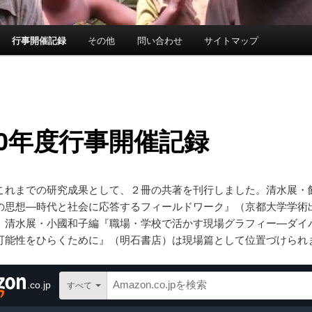
行事開催記録
その他
問い合わせ
サイトマップ
20年度行事開催記録
これまでの研究成果として、２冊の共著を刊行しました。清水展・
の思想―時代と社会に応答するフィールドワーク』（京都大学学術
、清水展・小國和子編『職場・学校で活かす現場グラフィー—ダイ
可能性をひらくために』（明石書店）は現場篇として位置づけられ