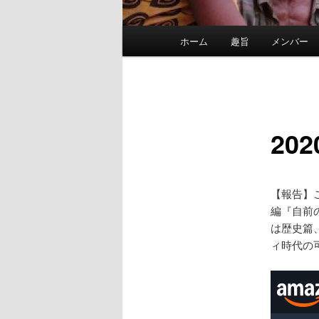
メ
ホーム
趣旨
メンバー
イ
ン
メ
ニ
ュ
20
ー
【報告】
編『自前
は歴史篇
ィ時代の