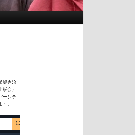
飯嶋秀治
出版会）
バーシテ
ます。