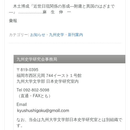
木土博成『近世日琉関係の形成―附庸と異国のはざまで
―』 ………………麻 生 伸 一
彙報
カテゴリー:
お知らせ
・
九州史学
・
新刊案内
九州史学研究会事務局
〒819-0395
福岡市西区元岡 744イースト１号館
九州大学文学部 日本史学研究室内
Tel 092-802-5098
（直通・FAXとも）
Email
なお、当会は九州大学文学部日本史学研究室とは別組織で
す。