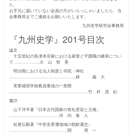
た。
お手元に届いていない会員の方がいらっしゃいましたら、当
会事務局までご連絡をお願いいたします。
九州史学研究会事務局
『九州史学』201号目次
論文
十五世紀の島津本宗家における家督と守護職の継承につい
て ………………大 山 智 美
明治期における法人制度と寺院・神社
…………………………………………林 義 大
実業補習学校教員養成の一形態
…………………………………………………竹 村 茂 紀
書評
山下洋平著『日本古代国家の喪礼受容と王権』
………………………………河 内 春 人
松尾弘毅著『中世玄界灘地域の朝鮮通交』
……………………………………関 周 一